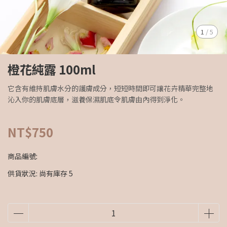
1
/
5
橙花純露 100ml
它含有維持肌膚水分的護膚成分，短短時間即可讓花卉精華完整地
沁入你的肌膚底層，滋養保濕肌底令肌膚由內得到淨化。
NT$750
商品編號:
供貨狀況:
尚有庫存 5