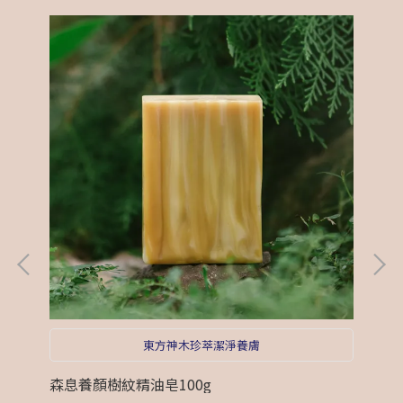
東方神木珍萃潔淨養膚
森息養顏樹紋精油皂100g
花