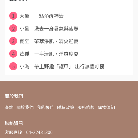
1
大暑｜一點沁醒神清
2
小暑｜洗去一身暑氣與疲憊
3
夏至｜茶萃淨肌，清爽迎夏
4
芒種｜一皂清肌，淨爽度夏
5
小滿｜帶上野趣「護甲」 出行無懼叮擾
關於我們
查詢
關於我們
我的帳戶
隱私政策
服務條款
購物須知
聯絡資訊
客服專線：04-22431300