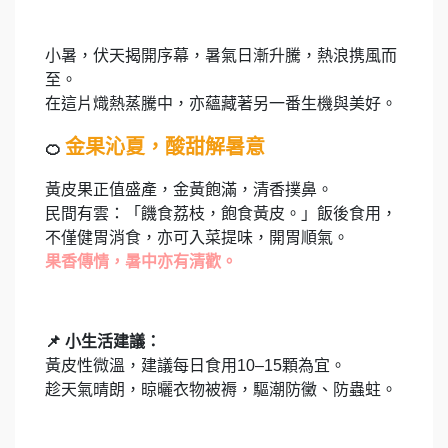
小暑，伏天揭開序幕，暑氣日漸升騰，熱浪携風而
至。
在這片熾熱蒸騰中，亦蘊藏著另一番生機與美好。
金果沁夏，酸甜解暑意
🍊
黃皮果正值盛產，金黃飽滿，清香撲鼻。
民間有雲：「饑食荔枝，飽食黃皮。」飯後食用，
不僅健胃消食，亦可入菜提味，開胃順氣。
果香傳情，暑中亦有清歡。
📌
小生活建議：
黃皮性微溫，建議每日食用10–15顆為宜。
趁天氣晴朗，晾曬衣物被褥，驅潮防黴、防蟲蛀。