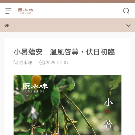
小暑蘊安｜溫風啓幕，伏日初臨
原水味
2025-07-07