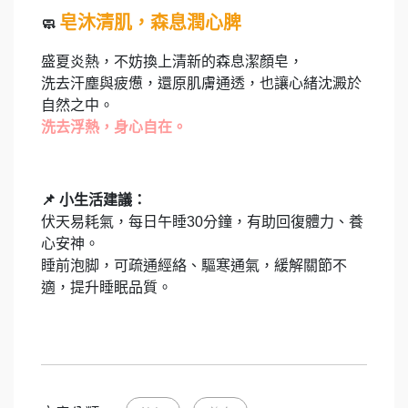
皂沐清肌，森息潤心脾
🧼
盛夏炎熱，不妨換上清新的森息潔顏皂，
洗去汗塵與疲憊，還原肌膚通透，也讓心緒沈澱於
自然之中。
洗去浮熱，身心自在。
📌
小生活建議：
伏天易耗氣，每日午睡30分鐘，有助回復體力、養
心安神。
睡前泡脚，可疏通經絡、驅寒通氣，緩解關節不
適，提升睡眠品質。